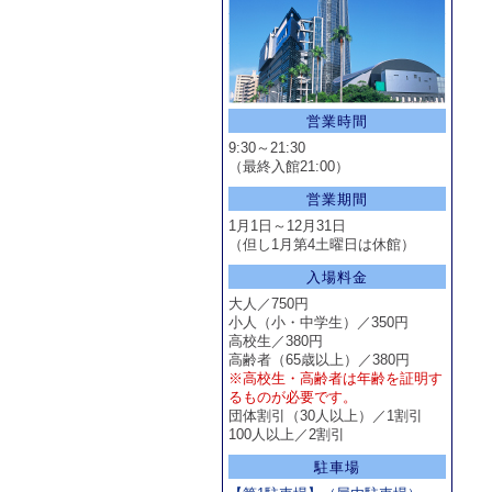
営業時間
9:30～21:30
（最終入館21:00）
営業期間
1月1日～12月31日
（但し1月第4土曜日は休館）
入場料金
大人／750円
小人（小・中学生）／350円
高校生／380円
高齢者（65歳以上）／380円
※高校生・高齢者は年齢を証明す
るものが必要です。
団体割引（30人以上）／1割引
100人以上／2割引
駐車場