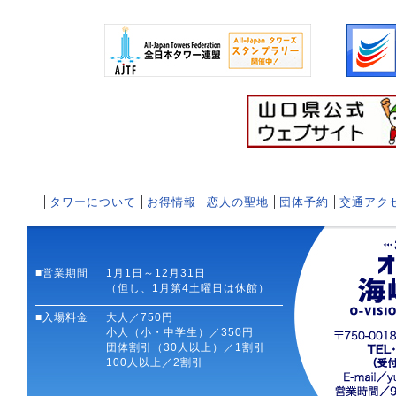
タワーについて
お得情報
恋人の聖地
団体予約
交通アク
■営業期間
1月1日～12月31日
（但し、1月第4土曜日は休館）
■入場料金
大人／750円
小人（小・中学生）／350円
団体割引（30人以上）／1割引
100人以上／2割引