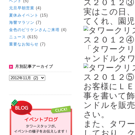
ベント
(5)
元旦早朝営業
(4)
実はこの日、
夏休みイベント
(15)
てくれ、園児
海響マラソン
(7)
金色のビリケンさんご来塔
(4)
ニュース
(615)
重要なお知らせ
(7)
「タワーク
ャンドルタ
月別記事アーカイブ
お客様にＬ
事を書いて
ンドルを販
さい。
また、タワ
しており、