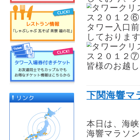
タワー入口
しておりま
皆様のお越し
下関海響マ
本日は、海峡
海響マラソン