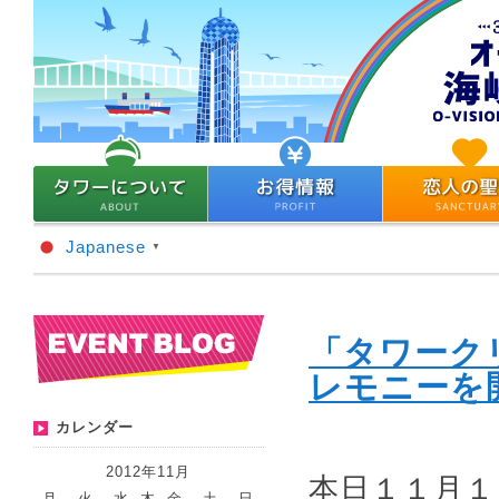
Japanese
▼
「タワーク
レモニーを
カレンダー
2012年11月
本日１１月１
月
火
水
木
金
土
日