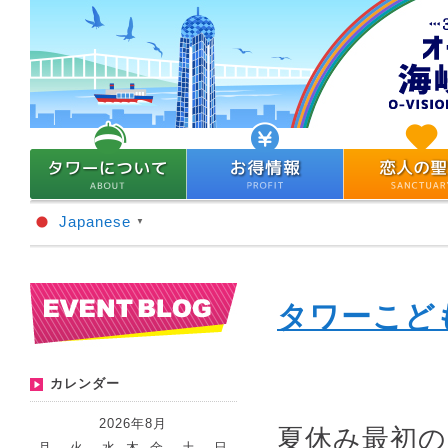
Japanese
▼
タワーこど
カレンダー
2026年8月
夏休み最初の
月
火
水
木
金
土
日