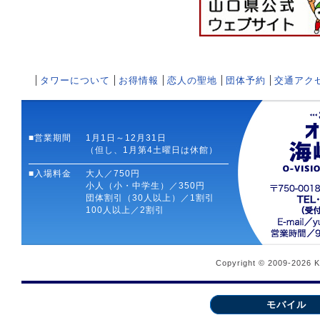
タワーについて
お得情報
恋人の聖地
団体予約
交通アク
■営業期間
1月1日～12月31日
（但し、1月第4土曜日は休館）
■入場料金
大人／750円
小人（小・中学生）／350円
団体割引（30人以上）／1割引
100人以上／2割引
Copyright © 2009-2026 
モバイル