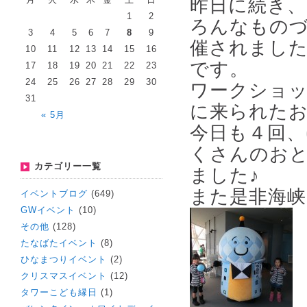
昨日に続き、na
1
2
ろんなものづ
3
4
5
6
7
8
9
催されまし
10
11
12
13
14
15
16
です。
17
18
19
20
21
22
23
24
25
26
27
28
29
30
ワークショ
31
に来られたお
« 5月
今日も４回
くさんのお
カテゴリー一覧
ました♪
また是非海
イベントブログ
(649)
GWイベント
(10)
その他
(128)
たなばたイベント
(8)
ひなまつりイベント
(2)
クリスマスイベント
(12)
タワーこども縁日
(1)