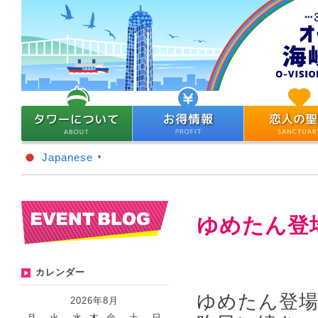
Japanese
▼
ゆめたん登
カレンダー
ゆめたん登
2026年8月
月
火
水
木
金
土
日