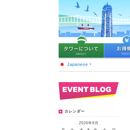
Japanese
▼
カレンダー
2026年8月
月
火
水
木
金
土
日