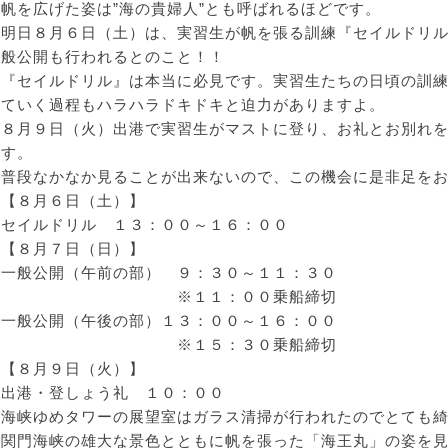
帆を広げた姿は”海の貴婦人”とも呼ばれるほどです。
明日８月６日（土）は、実習生が帆を張る訓練『セイルドリ
般公開も行われるとのこと！！
『セイルドリル』は本当に必見です。実習生たちの日頃の訓
ていく過程もハラハラドキドキと迫力がありますよ。
８月９日（火）出港で実習生がマストに登り、お礼とお別れ
す。
普段なかなか見ることが出来ないので、この機会に是非足を
【８月６日（土）】
セイルドリル １３：００～１６：００
【８月７日（日）】
一般公開（午前の部） ９：３０～１１：３０
※１１：００乗船締切
一般公開（午後の部）１３：００～１６：００
※１５：３０乗船締切
【８月９日（火）】
出港・登しょう礼 １０：００
海峡ゆめタワーの展望室はガラス清掃が行われたのでとても
関門海峡の雄大な景色とともに帆を張った「海王丸」の姿を