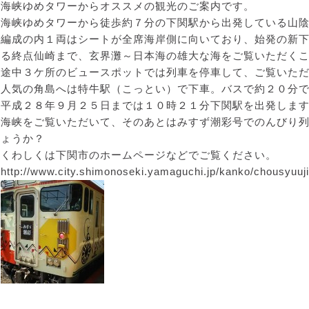
海峡ゆめタワーからオススメの観光のご案内です。
海峡ゆめタワーから徒歩約７分の下関駅から出発している山
編成の内１両はシートが全席海岸側に向いており、始発の新
る終点仙崎まで、玄界灘～日本海の雄大な海をご覧いただく
途中３ケ所のビュースポットでは列車を停車して、ご覧いた
人気の角島へは特牛駅（こっとい）で下車。バスで約２０分
平成２８年９月２５日までは１０時２１分下関駅を出発しま
海峡をご覧いただいて、そのあとはみすず潮彩号でのんびり
ょうか？
くわしくは下関市のホームページなどでご覧ください。
http://www.city.shimonoseki.yamaguchi.jp/kanko/chousyuuj