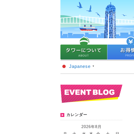
Japanese
▼
カレンダー
2026年8月
月
火
水
木
金
土
日