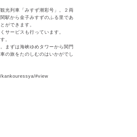
陰観光列車「みすず潮彩号」。２両
下関駅から金子みすずのふる里であ
ことができます。
だくサービスも行っています。
です。
す。まずは海峡ゆめタワーから関門
列車の旅をたのしむのはいかがでし
i/kankouressya/#view