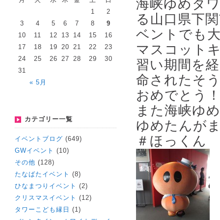
海峡ゆめタ
1
2
る山口県下関
3
4
5
6
7
8
9
ベントでも大
10
11
12
13
14
15
16
マスコット
17
18
19
20
21
22
23
24
25
26
27
28
29
30
習い期間を経
31
命されたそ
« 5月
おめでとう
また海峡ゆ
カテゴリー一覧
ゆめたんが
＃ほっくん
イベントブログ
(649)
GWイベント
(10)
その他
(128)
たなばたイベント
(8)
ひなまつりイベント
(2)
クリスマスイベント
(12)
タワーこども縁日
(1)