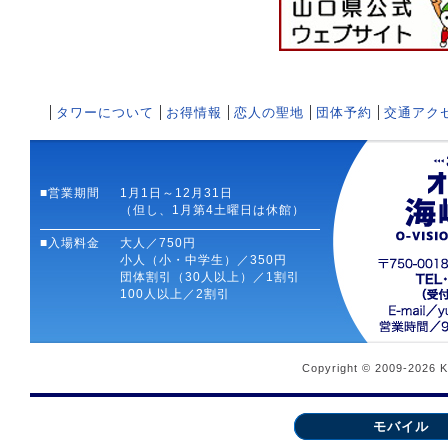
タワーについて
お得情報
恋人の聖地
団体予約
交通アク
■営業期間
1月1日～12月31日
（但し、1月第4土曜日は休館）
■入場料金
大人／750円
小人（小・中学生）／350円
団体割引（30人以上）／1割引
100人以上／2割引
Copyright © 2009-2026 
モバイル