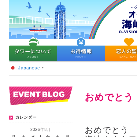
Japanese
▼
おめでとう
カレンダー
おめでとう
2026年8月
月
火
水
木
金
土
日