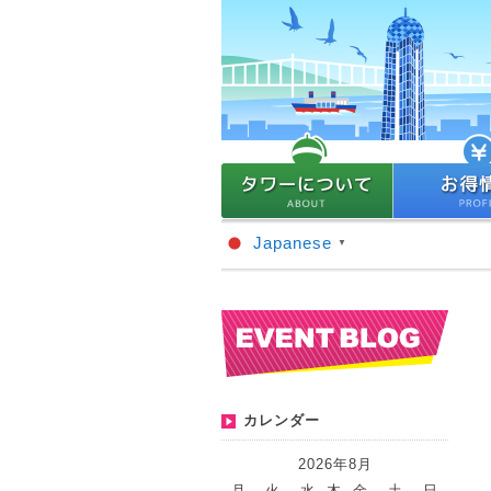
Japanese
▼
カレンダー
2026年8月
月
火
水
木
金
土
日