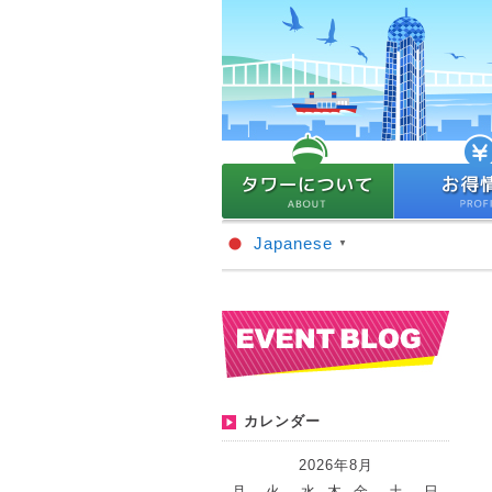
Japanese
▼
カレンダー
2026年8月
月
火
水
木
金
土
日