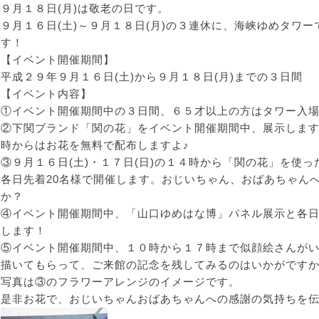
９月１８日(月)は敬老の日です。
９月１６日(土)～９月１８日(月)の３連休に、海峡ゆめタワ
す！
【イベント開催期間】
平成２９年９月１６日(土)から９月１８日(月)までの３日間
【イベント内容】
①イベント開催期間中の３日間、６５才以上の方はタワー入
②下関ブランド「関の花」をイベント開催期間中、展示します
時からはお花を無料で配布しますよ♪
③９月１６日(土)・１７日(日)の１４時から「関の花」を使
各日先着20名様で開催します。おじいちゃん、おばあちゃん
か？
④イベント開催期間中、「山口ゆめはな博」パネル展示と各日
します！
⑤イベント開催期間中、１０時から１７時まで似顔絵さんが
描いてもらって、ご来館の記念を残してみるのはいかがです
写真は③のフラワーアレンジのイメージです。
是非お花で、おじいちゃんおばあちゃんへの感謝の気持ちを