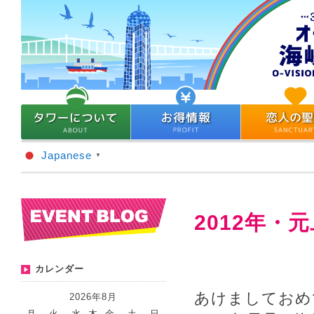
Japanese
▼
2012年・
カレンダー
あけましておめ
2026年8月
月
火
水
木
金
土
日