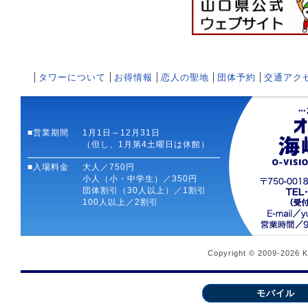
タワーについて
お得情報
恋人の聖地
団体予約
交通アク
■営業期間
1月1日～12月31日
（但し、1月第4土曜日は休館）
■入場料金
大人／750円
小人（小・中学生）／350円
団体割引（30人以上）／1割引
100人以上／2割引
Copyright © 2009-2026 
モバイル