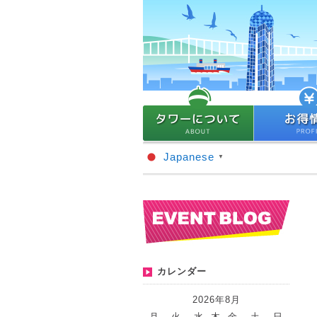
Japanese
▼
カレンダー
2026年8月
月
火
水
木
金
土
日