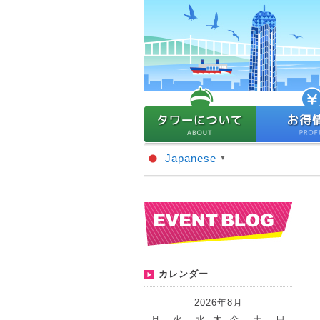
Japanese
▼
カレンダー
2026年8月
月
火
水
木
金
土
日