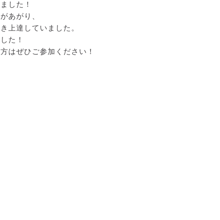
りました！
声があがり、
めき上達していました。
でした！
る方はぜひご参加ください！