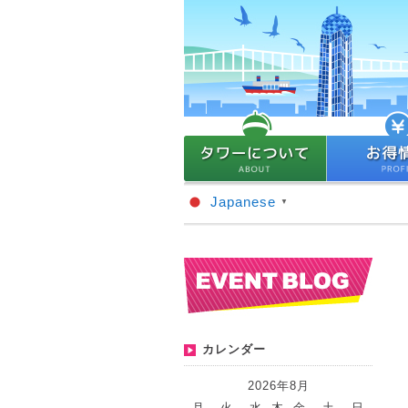
Japanese
▼
カレンダー
2026年8月
月
火
水
木
金
土
日