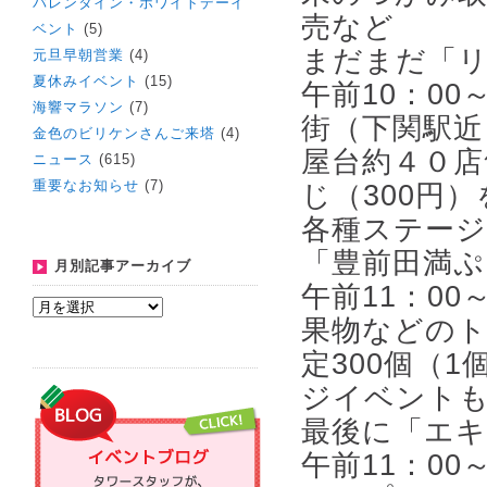
バレンタイン・ホワイトデーイ
売など
ベント
(5)
まだまだ「
元旦早朝営業
(4)
夏休みイベント
(15)
午前10：0
海響マラソン
(7)
街（下関駅近
金色のビリケンさんご来塔
(4)
屋台約４０店
ニュース
(615)
重要なお知らせ
(7)
じ（300円
各種ステー
「豊前田満ぷ
月別記事アーカイブ
午前11：0
果物などの
定300個（
ジイベント
最後に「エ
午前11：0