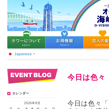
Japanese
▼
今日は色々
カレンダー
今日は色々「
2026年8月
月
火
水
木
金
土
日