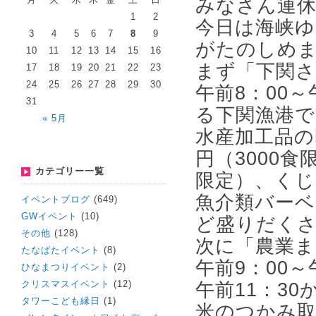
みなさん連
1
2
今日は海峡
3
4
5
6
7
8
9
がたのしめ
10
11
12
13
14
15
16
まず「下関さ
17
18
19
20
21
22
23
24
25
26
27
28
29
30
午前8：00
31
る下関漁港で
« 5月
水産加工品の
円（3000食
カテゴリー一覧
限定）、くじ
魚介類バー
イベントブログ
(649)
GWイベント
(10)
ど盛りだく
その他
(128)
次に「農業ま
たなばたイベント
(8)
午前9：00
ひなまつりイベント
(2)
クリスマスイベント
(12)
午前11：3
タワーこども縁日
(1)
米のつかみ