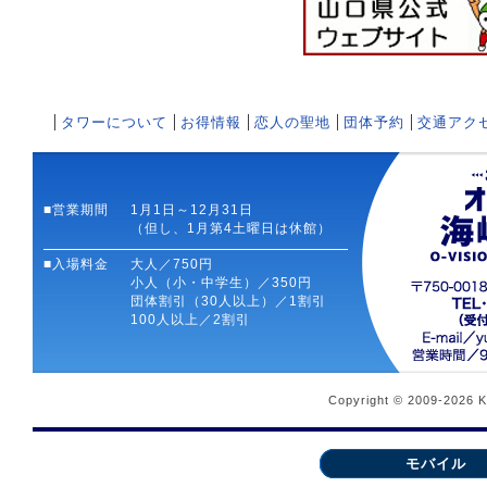
タワーについて
お得情報
恋人の聖地
団体予約
交通アク
■営業期間
1月1日～12月31日
（但し、1月第4土曜日は休館）
■入場料金
大人／750円
小人（小・中学生）／350円
団体割引（30人以上）／1割引
100人以上／2割引
Copyright © 2009-2026 
モバイル