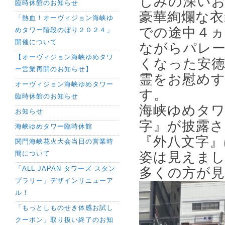
じみの深い
臨時休館のお知らせ
豪華絢爛な衣
「熱血！オーヴィジョン海峡ゆ
での途中４ヵ
めタワー階段のぼり２０２４」
開催について
ながらパレー
【オーヴィジョン海峡ゆめタワ
くなった安徳
ー営業再開のお知らせ】
霊をお慰め
オーヴィジョン海峡ゆめタワー
す。
臨時休館のお知らせ
海峡ゆめタワ
お知らせ
字』が披露
海峡ゆめタワー臨時休館
『外八文字
関門海峡花火大会当日の営業時
間について
姿は見えま
「ALL-JAPAN タワーズ スタン
多くの方が
プラリー」デザインリニューア
ル！
「もっとしものせき体感お試し
クーポン」取り扱い終了のお知