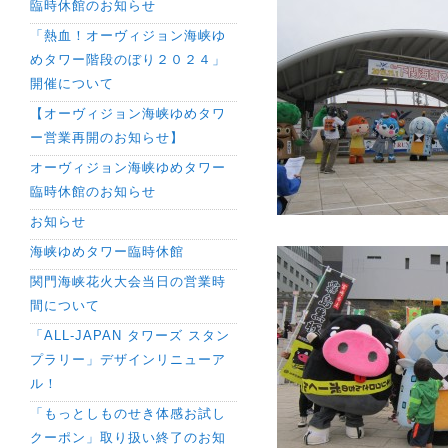
臨時休館のお知らせ
「熱血！オーヴィジョン海峡ゆ
めタワー階段のぼり２０２４」
開催について
【オーヴィジョン海峡ゆめタワ
ー営業再開のお知らせ】
オーヴィジョン海峡ゆめタワー
臨時休館のお知らせ
お知らせ
海峡ゆめタワー臨時休館
関門海峡花火大会当日の営業時
間について
「ALL-JAPAN タワーズ スタン
プラリー」デザインリニューア
ル！
「もっとしものせき体感お試し
クーポン」取り扱い終了のお知