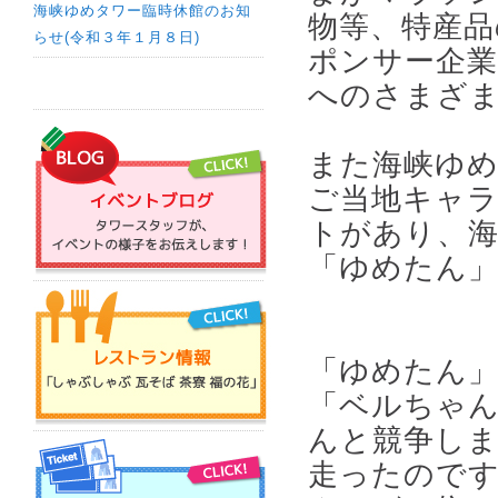
海峡ゆめタワー臨時休館のお知
物等、特産品
らせ(令和３年１月８日)
ポンサー企
へのさまざ
また海峡ゆめ
ご当地キャ
トがあり、
「ゆめたん
「ゆめたん
「ベルちゃん
んと競争し
走ったので