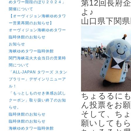
第12回長府
めタワー階段のぼり２０２４」
開催について
よ♪
【オーヴィジョン海峡ゆめタワ
山口県下関県
ー営業再開のお知らせ】
オーヴィジョン海峡ゆめタワー
臨時休館のお知らせ
お知らせ
海峡ゆめタワー臨時休館
関門海峡花火大会当日の営業時
間について
「ALL-JAPAN タワーズ スタン
プラリー」デザインリニューア
ル！
「もっとしものせき体感お試し
ちょるるにも
クーポン」取り扱い終了のお知
ん投票をお
らせ。
そして、ち
臨時休館のお知らせ
願いしても
臨時休館のお知らせ
海峡ゆめタワー臨時休館