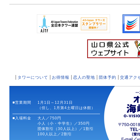
タワーについて
お得情報
恋人の聖地
団体予約
交通アク
■営業期間
1月1日～12月31日
（但し、1月第4土曜日は休館）
■入場料金
大人／750円
小人（小・中学生）／350円
団体割引（30人以上）／1割引
100人以上／2割引