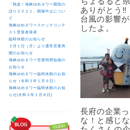
ちょるると県
「熱血！海峡ゆめタワー階段の
ありがとう‼
ぼり２０２１」開催中止につい
台風の影響
て
海峡ゆめタワースケッチコンテ
したよ。
スト受賞者発表
臨時休館のお知らせ
３月１日（月）より通常営業再
開のお知らせ
海峡ゆめタワー営業時間短縮の
お知らせ
海峡ゆめタワー臨時休館のお知
らせ（令和３年１月９日）
海峡ゆめタワー臨時休館のお知
らせ(令和３年１月８日)
長府の企業
な！と感じ
たくさんの