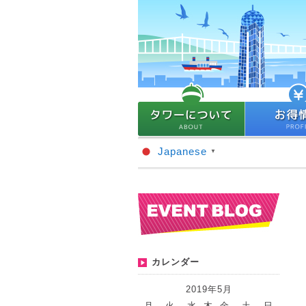
Japanese
▼
カレンダー
2019年5月
月
火
水
木
金
土
日